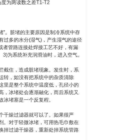
度为两读数之差T1-T2
堵”。脏堵的主要原因是制冷系统中存
过多的水分(湿气)，产生湿气的途径
，或者管路连接处焊接工艺不好，有漏
。3)为系统补充润滑油时，进入空气。
拦截住，造成脏堵现象。发生时，系
运转，如没有把系统中的杂质清除
这里是整个系统中温度低，孔径小的
高，冰堵处会逐渐融化，而后系统又
故冰堵塞是一个反复程。
个干燥过滤器就可以了。如果很严
剂。对于轻微冰堵，可用热毛巾敷在
换掉过滤干燥器，重新处掉系统管路