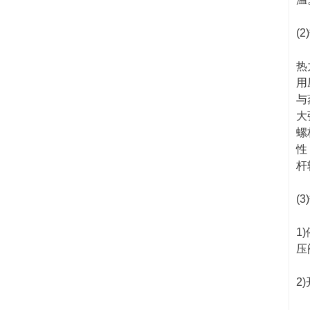
(
热
用
与
大
螺
性
杆
(
1
压
2