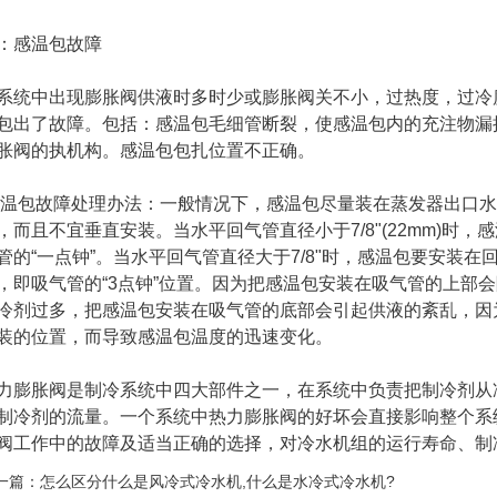
：感温包故障
系统中出现膨胀阀供液时多时少或膨胀阀关不小，过热度，过冷
包出了故障。包括：感温包毛细管断裂，使感温包内的充注物漏
胀阀的执机构。感温包包扎位置不正确。
温包故障处理办法：一般情况下，感温包尽量装在蒸发器出口水
，而且不宜垂直安装。当水平回气管直径小于7/8"(22mm)时
管的“一点钟”。当水平回气管直径大于7/8"时，感温包要安装在
，即吸气管的“3点钟”位置。因为把感温包安装在吸气管的上部
冷剂过多，把感温包安装在吸气管的底部会引起供液的紊乱，因
装的位置，而导致感温包温度的迅速变化。
力膨胀阀是制冷系统中四大部件之一，在系统中负责把制冷剂从
制冷剂的流量。一个系统中热力膨胀阀的好坏会直接影响整个系
阀工作中的故障及适当正确的选择，对冷水机组的运行寿命、制
一篇：
怎么区分什么是风冷式冷水机,什么是水冷式冷水机?