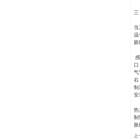
三
当
温
膨
感
口
气
右
制
安
热
制
胀
上