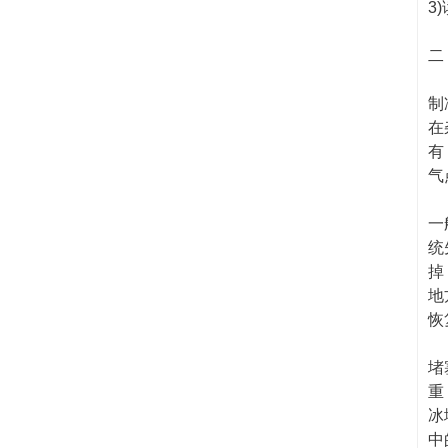
3
二
制
在
有
气
一
统
掉
地
恢
堵
重
冰
中