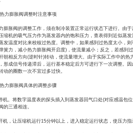
2)热力膨胀阀调整时注意事项
力膨胀阀的调整工作，须在制冷装置正常运行状态下进行。由于
压缩机的吸气压力作为蒸发器内的饱和压力，查表得到近似蒸发
蒸发温度对比来校核过热度。调整中，如果感到过热度太小，则
弹簧力，减小热力膨胀阀开启度)，使流量减小；反之，若感到
杆朝相反方向(逆时针)转动，使流量增大。由于实际工作中的热
，形成信号传递滞后，运行基本稳定后方可进行下一次调整。因
转动的圈数一次不宜过多过快。
3)热力膨胀阀具体的调整步骤
)停机。将数字温度表的探头插入到蒸发器回气口处(对应感温包
阀的三通相连。
)开机，让压缩机运行15分钟以上，进入稳定运行状态，使压力