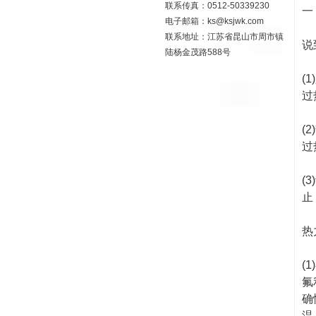
联系传真：0512-50339230
一
电子邮箱：ks@ksjwk.com
联系地址：江苏省昆山市周市镇
说
陆杨金茂路588号
(
过
(
过
(
止
热
(
氟
确
温