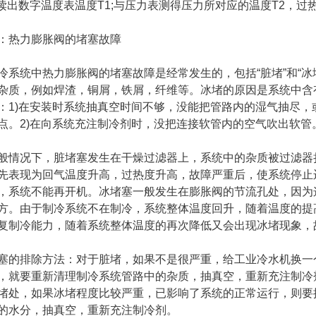
)读出数字温度表温度T1;与压力表测得压力所对应的温度T2，过热
：热力膨胀阀的堵塞故障
冷系统中热力膨胀阀的堵塞故障是经常发生的，包括“脏堵”和“冰
杂质，例如焊渣，铜屑，铁屑，纤维等。冰堵的原因是系统中含有
：1)在安装时系统抽真空时间不够，没能把管路内的湿气抽尽
点。2)在向系统充注制冷剂时，没把连接软管内的空气吹出软管
般情况下，脏堵塞发生在干燥过滤器上，系统中的杂质被过滤器
先表现为回气温度升高，过热度升高，故障严重后，使系统停止
，系统不能再开机。冰堵塞一般发生在膨胀阀的节流孔处，因为
方。由于制冷系统不在制冷，系统整体温度回升，随着温度的提
复制冷能力，随着系统整体温度的再次降低又会出现冰堵现象，
塞的排除方法：对于脏堵，如果不是很严重，给工业冷水机换一
，就要重新清理制冷系统管路中的杂质，抽真空，重新充注制冷
堵处，如果冰堵程度比较严重，已影响了系统的正常运行，则要
的水分，抽真空，重新充注制冷剂。