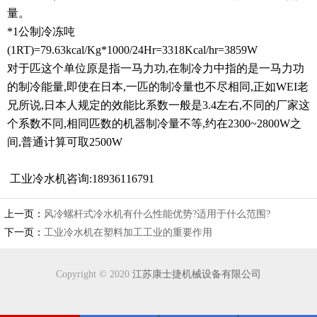
量。
*1公制冷冻吨
(1RT)=79.63kcal/Kg*1000/24Hr=3318Kcal/hr=3859W
对于匹这个单位原是指一马力功,在制冷力中指的是一马力功
的制冷能量,即使在日本,一匹的制冷量也不尽相同,正如WEI老
兄所说,日本人规定的效能比系数一般是3.4左右,不同的厂家这
个系数不同,相同匹数的机器制冷量不等,约在2300~2800W之
间,普通计算可取2500W
工业冷水机咨询:18936116791
上一页：
风冷螺杆式冷水机有什么性能优势?适用于什么范围?
下一页：
工业冷水机在塑料加工工业的重要作用
Copyright © 2020
江苏康士捷机械设备有限公司