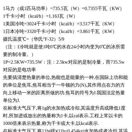
1马力（或1匹马功率）=735.5瓦（W）=0.7355千瓦（KW）
1千卡/小时（kcal/h）=1.163瓦（W）
1美国冷吨=3024千卡/小时（kcal/h）=3.517千瓦（KW）
1日本冷吨=3320千卡/小时（kcal/h）=3.861千瓦（KW）
摄氏温度℃=（华氏°F-32）5/9
（注：1冷吨就是使1吨0℃的水在24小时内变为0℃的冰所需
要的制冷量。）
1P=2.5KW=735.5W：注：2.5kw对应的是制冷量，而735.5w
对应的是电功率
先要搞清楚热量的单位,热能也是能量的一种,在国际上功和能
的单位是焦耳,焦耳相当于一牛顿的力(N),其作用点在力的方
向上移动一米的距离所做的功.焦耳的符号为J.我国法定热量
单位为J.
在标准大气压下,将1g的水加热或冷却,其温度升高或降低1度
时,所加进或放出的热量称为1卡,以cal表示.工程上常以卡的
1000倍来表示热量,称为千卡或大卡,以kcal表示.
在标准大气压下,将11b(磅)(11b=0.454kg)水加热或者冷却,其温