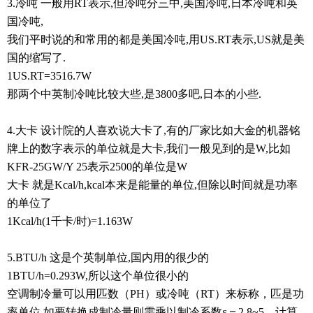
3.冷吨 一般用RT表示,但冷吨分三中,美国冷吨,日本冷吨和英
国冷吨,
我们平时说的和常用的都是美国冷吨,用US.RT表示,US就是美
国的缩写了.
1US.RT=3516.7W
那两个中英制冷吨比较大些,是3800多吧,日本的小些.
4.大卡 设计院的人喜欢说大卡了,有的厂家比如大金的机器铭
牌上的数字表示的单位就是大卡,我们一般见到的是W,比如
KFR-25GW/Y 25表示2500的单位是W
大卡 就是Kcal/h,kcal本来是能量的单位,但除以时间就是功率
的单位了
1Kcal/h(1千卡/时)=1.163W
5.BTU/h 这是个英制单位,国内用的很少的
1BTU/h=0.293W,所以这个单位很小的
空调制冷量可以用匹数（PH）或冷吨（RT）来标称，匹是功
率单位,如要转换成制冷量则需乘以制冷系数ε＝2.8~5，计算